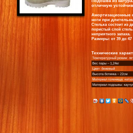
Подошва из натура
отличную устойчив
Амортизационные 
ноги при длительны
Стелька состоит из д
пористый слой стель
неприятного запаха.
Размеры: от 39 до 47
Технические харак
Температурный режим: лет
Вес пары – 1,24кг
Цвет: бежевый
Высота ботинка – 22см
Материал голенища: натур
Материал подошвы: каучу