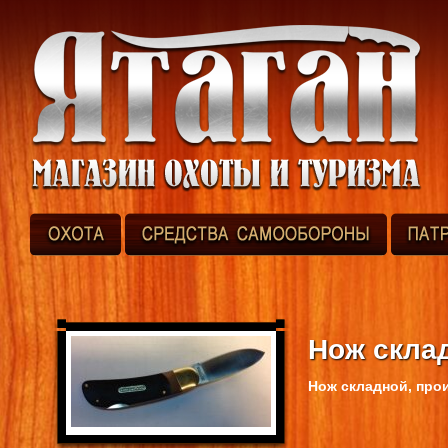
Нож скла
Нож складной, про