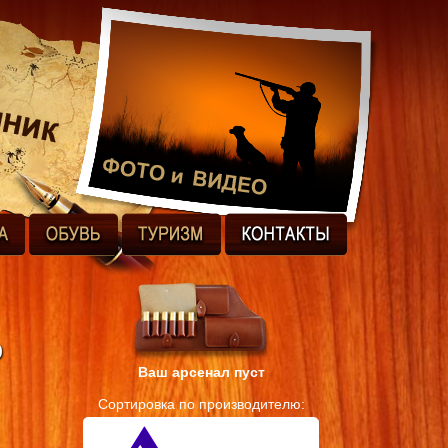
р
Ваш арсенал пуст
Сортировка по производителю: