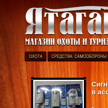
Сигн
в ас