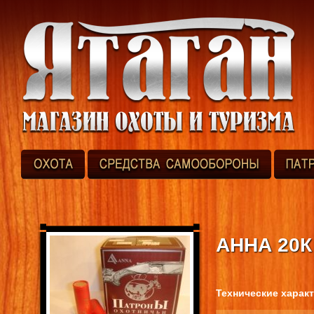
АННА 20К 
Технические харак